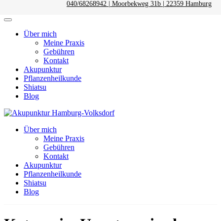
040/68268942 | Moorbekweg 31b | 22359 Hamburg
Über mich
Meine Praxis
Gebühren
Kontakt
Akupunktur
Pflanzenheilkunde
Shiatsu
Blog
Zum
Inhalt
Hamburg-Volksdorf
Über mich
springen
Meine Praxis
(Enter
Gebühren
drücken)
Kontakt
Akupunktur
Pflanzenheilkunde
Shiatsu
Blog