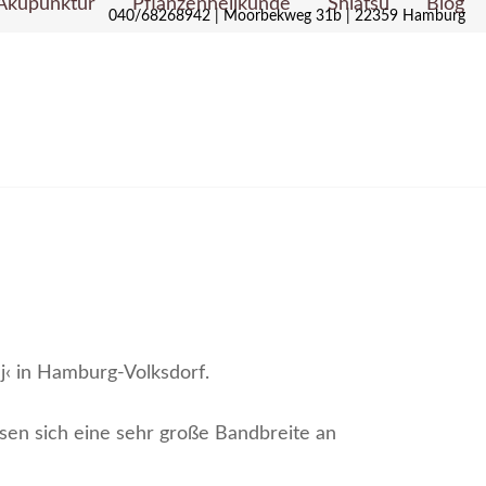
Akupunktur
Pflanzenheilkunde
Shiatsu
Blog
040/68268942 | Moorbekweg 31b | 22359 Hamburg
j‹ in Hamburg-Volksdorf.
ssen sich eine sehr große Bandbreite an