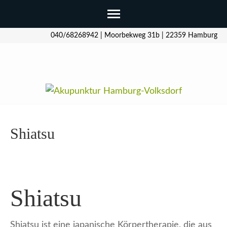
Zum
040/68268942 | Moorbekweg 31b | 22359 Hamburg
Inhalt
springen
(Enter
drücken)
Hamburg-Volksdorf
Shiatsu
Shiatsu
Shiatsu ist eine japanische Körpertherapie, die aus